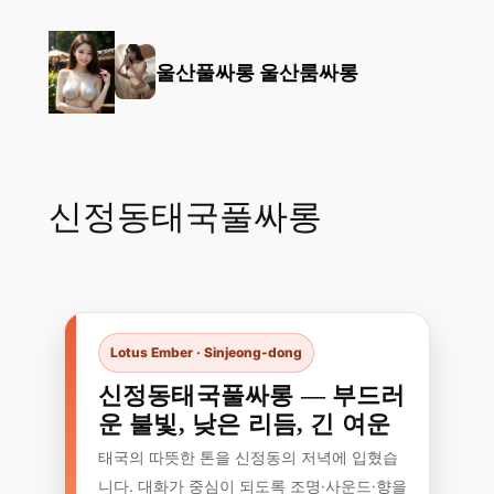
콘
텐
울산풀싸롱 울산룸싸롱
츠
로
바
로
가
신정동태국풀싸롱
기
Lotus Ember · Sinjeong-dong
신정동태국풀싸롱 — 부드러
운 불빛, 낮은 리듬, 긴 여운
태국의 따뜻한 톤을 신정동의 저녁에 입혔습
니다. 대화가 중심이 되도록 조명·사운드·향을