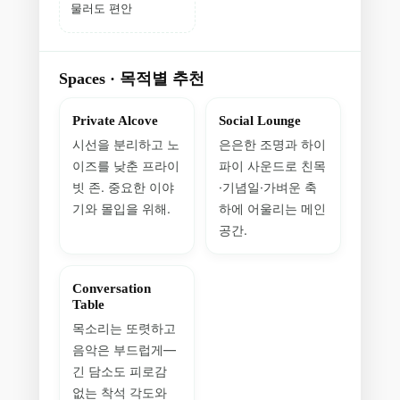
물러도 편안
Spaces · 목적별 추천
Private Alcove
Social Lounge
시선을 분리하고 노
은은한 조명과 하이
이즈를 낮춘 프라이
파이 사운드로 친목
빗 존. 중요한 이야
·기념일·가벼운 축
기와 몰입을 위해.
하에 어울리는 메인
공간.
Conversation
Table
목소리는 또렷하고
음악은 부드럽게—
긴 담소도 피로감
없는 착석 각도와