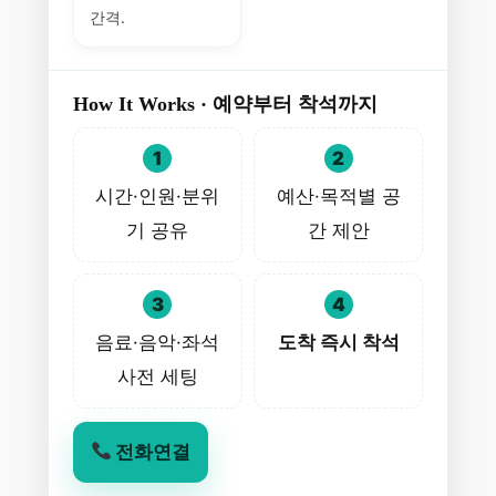
간격.
How It Works · 예약부터 착석까지
1
2
시간·인원·분위
예산·목적별 공
기 공유
간 제안
3
4
음료·음악·좌석
도착 즉시 착석
사전 세팅
전화연결