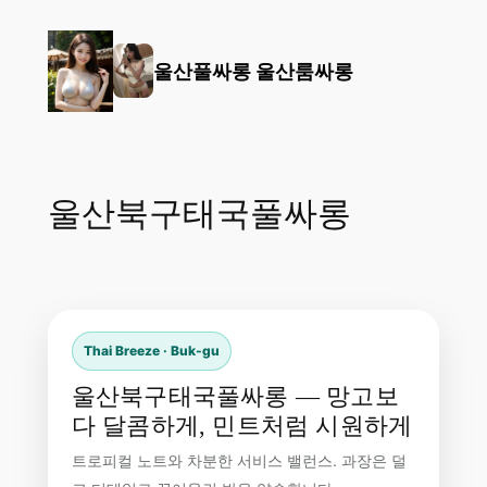
콘
텐
울산풀싸롱 울산룸싸롱
츠
로
바
로
가
울산북구태국풀싸롱
기
Thai Breeze · Buk-gu
울산북구태국풀싸롱 — 망고보
다 달콤하게, 민트처럼 시원하게
트로피컬 노트와 차분한 서비스 밸런스. 과장은 덜